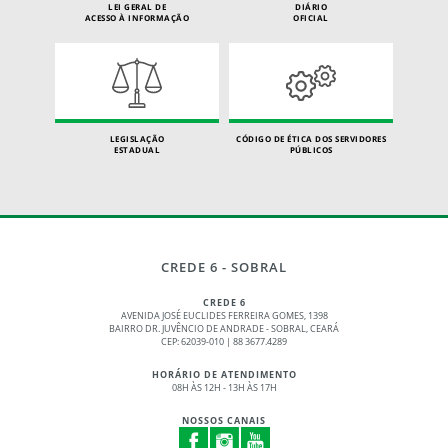
LEI GERAL DE
DIÁRIO
ACESSO À INFORMAÇÃO
OFICIAL
LEGISLAÇÃO
CÓDIGO DE ÉTICA DOS SERVIDORES
ESTADUAL
PÚBLICOS
CREDE 6 - SOBRAL
CREDE 6
AVENIDA JOSÉ EUCLIDES FERREIRA GOMES, 1398
BAIRRO DR. JUVÊNCIO DE ANDRADE - SOBRAL, CEARÁ
CEP: 62039-010 | 88 3677.4289
HORÁRIO DE ATENDIMENTO
08H ÀS 12H - 13H ÀS 17H
NOSSOS CANAIS