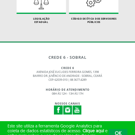
LEGISLAÇÃO
CÓDIGO DE ÉTICA DOS SERVIDORES
ESTADUAL
PÚBLICOS
CREDE 6 - SOBRAL
CREDE 6
AVENIDA JOSÉ EUCLIDES FERREIRA GOMES, 1398
BAIRRO DR. JUVÊNCIO DE ANDRADE - SOBRAL, CEARÁ
CEP: 62039-010 | 88 3677.4289
HORÁRIO DE ATENDIMENTO
08H ÀS 12H - 13H ÀS 17H
NOSSOS CANAIS
© 2017 - 2026 – GOVERNO DO ESTADO DO CEARÁ
Este site utiliza a ferramenta Google Analytics para
TODOS OS DIREITOS RESERVADOS
coleta de dados estatísticos de acesso.
Clique aqui
e
OK