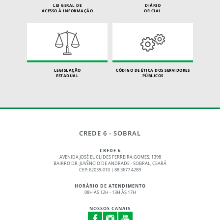
LEI GERAL DE
DIÁRIO
ACESSO À INFORMAÇÃO
OFICIAL
LEGISLAÇÃO
CÓDIGO DE ÉTICA DOS SERVIDORES
ESTADUAL
PÚBLICOS
CREDE 6 - SOBRAL
CREDE 6
AVENIDA JOSÉ EUCLIDES FERREIRA GOMES, 1398
BAIRRO DR. JUVÊNCIO DE ANDRADE - SOBRAL, CEARÁ
CEP: 62039-010 | 88 3677.4289
HORÁRIO DE ATENDIMENTO
08H ÀS 12H - 13H ÀS 17H
NOSSOS CANAIS