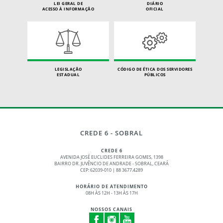
LEI GERAL DE
DIÁRIO
ACESSO À INFORMAÇÃO
OFICIAL
LEGISLAÇÃO
CÓDIGO DE ÉTICA DOS SERVIDORES
ESTADUAL
PÚBLICOS
CREDE 6 - SOBRAL
CREDE 6
AVENIDA JOSÉ EUCLIDES FERREIRA GOMES, 1398
BAIRRO DR. JUVÊNCIO DE ANDRADE - SOBRAL, CEARÁ
CEP: 62039-010 | 88 3677.4289
HORÁRIO DE ATENDIMENTO
08H ÀS 12H - 13H ÀS 17H
NOSSOS CANAIS