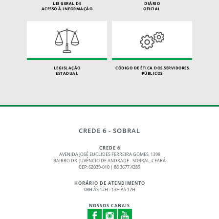
LEI GERAL DE
DIÁRIO
ACESSO À INFORMAÇÃO
OFICIAL
LEGISLAÇÃO
CÓDIGO DE ÉTICA DOS SERVIDORES
ESTADUAL
PÚBLICOS
CREDE 6 - SOBRAL
CREDE 6
AVENIDA JOSÉ EUCLIDES FERREIRA GOMES, 1398
BAIRRO DR. JUVÊNCIO DE ANDRADE - SOBRAL, CEARÁ
CEP: 62039-010 | 88 3677.4289
HORÁRIO DE ATENDIMENTO
08H ÀS 12H - 13H ÀS 17H
NOSSOS CANAIS