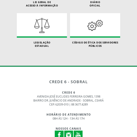
LEI GERAL DE
DIÁRIO
ACESSO À INFORMAÇÃO
OFICIAL
LEGISLAÇÃO
CÓDIGO DE ÉTICA DOS SERVIDORES
ESTADUAL
PÚBLICOS
CREDE 6 - SOBRAL
CREDE 6
AVENIDA JOSÉ EUCLIDES FERREIRA GOMES, 1398
BAIRRO DR. JUVÊNCIO DE ANDRADE - SOBRAL, CEARÁ
CEP: 62039-010 | 88 3677.4289
HORÁRIO DE ATENDIMENTO
08H ÀS 12H - 13H ÀS 17H
NOSSOS CANAIS