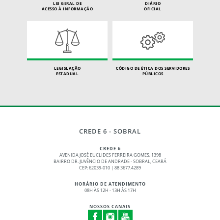
LEI GERAL DE
DIÁRIO
ACESSO À INFORMAÇÃO
OFICIAL
LEGISLAÇÃO
CÓDIGO DE ÉTICA DOS SERVIDORES
ESTADUAL
PÚBLICOS
CREDE 6 - SOBRAL
CREDE 6
AVENIDA JOSÉ EUCLIDES FERREIRA GOMES, 1398
BAIRRO DR. JUVÊNCIO DE ANDRADE - SOBRAL, CEARÁ
CEP: 62039-010 | 88 3677.4289
HORÁRIO DE ATENDIMENTO
08H ÀS 12H - 13H ÀS 17H
NOSSOS CANAIS